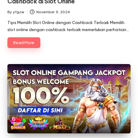
Cashback di Slot Online
By
yfgzw
November 9, 2024
Posted
by
Tips Memilih Slot Online dengan Cashback Terbaik Memilih
slot online dengan cashback terbaik memerlukan perhatian…
Read More