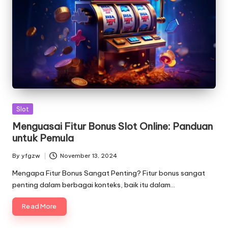
Posted
Slot
in
Menguasai Fitur Bonus Slot Online: Panduan
untuk Pemula
By
yfgzw
November 13, 2024
Posted
by
Mengapa Fitur Bonus Sangat Penting? Fitur bonus sangat
penting dalam berbagai konteks, baik itu dalam…
Read More