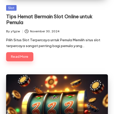
Posted
Slot
in
Tips Hemat Bermain Slot Online untuk
Pemula
By
yfgzw
November 30, 2024
Posted
by
Pilih Situs Slot Terpercaya untuk Pemula Memilih situs slot
terpercaya sangat penting bagi pemula yang…
Read More