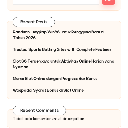
Recent Posts
Panduan Lengkap Win88 untuk Pengguna Baru di
Tahun 2026
Trusted Sports Betting Sites with Complete Features
Slot 88 Terpercaya untuk Aktivitas Online Harian yang
Nyaman
Game Slot Online dengan Progress Bar Bonus
Waspadai Syarat Bonus di Slot Online
Recent Comments
Tidak ada komentar untuk ditampilkan.