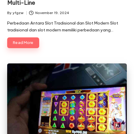
Multi-Line
By
yfgzw
November 19, 2024
Posted
by
Perbedaan Antara Slot Tradisional dan Slot Modern Slot
tradisional dan slot modern memiliki perbedaan yang…
Read More