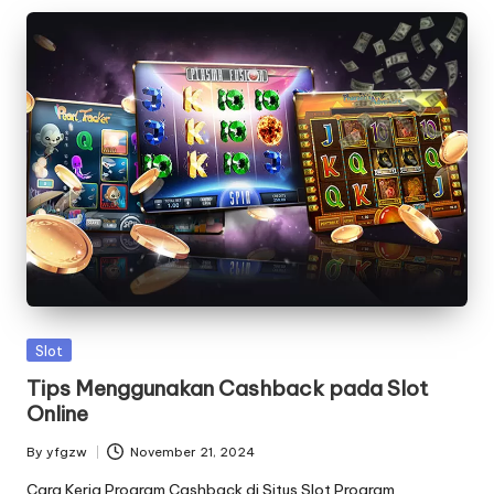
Posted
Slot
in
Tips Menggunakan Cashback pada Slot
Online
By
yfgzw
November 21, 2024
Posted
by
Cara Kerja Program Cashback di Situs Slot Program