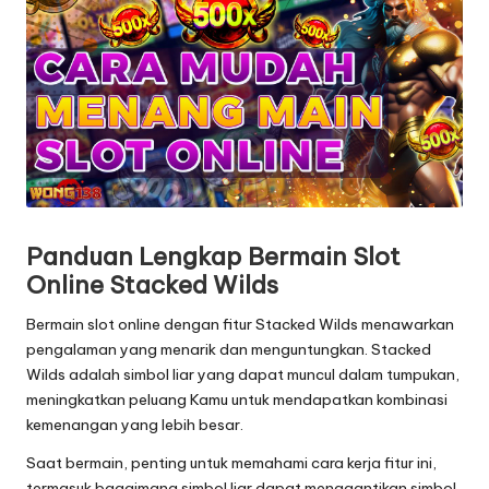
Panduan Lengkap Bermain Slot
Online Stacked Wilds
Bermain
slot
online dengan fitur Stacked Wilds menawarkan
pengalaman yang menarik dan menguntungkan. Stacked
Wilds adalah simbol liar yang dapat muncul dalam tumpukan,
meningkatkan peluang Kamu untuk mendapatkan kombinasi
kemenangan yang lebih besar.
Saat bermain, penting untuk memahami cara kerja fitur ini,
termasuk bagaimana simbol liar dapat menggantikan simbol