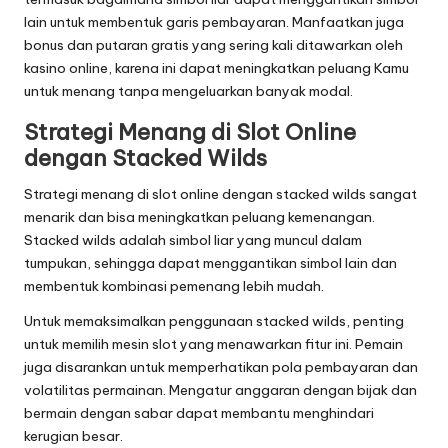
lain untuk membentuk garis pembayaran. Manfaatkan juga
bonus dan putaran gratis yang sering kali ditawarkan oleh
kasino online, karena ini dapat meningkatkan peluang Kamu
untuk menang tanpa mengeluarkan banyak modal.
Strategi Menang di Slot Online
dengan Stacked Wilds
Strategi menang di slot online dengan stacked wilds sangat
menarik dan bisa meningkatkan peluang kemenangan.
Stacked wilds adalah simbol liar yang muncul dalam
tumpukan, sehingga dapat menggantikan simbol lain dan
membentuk kombinasi pemenang lebih mudah.
Untuk memaksimalkan penggunaan stacked wilds, penting
untuk memilih mesin slot yang menawarkan fitur ini. Pemain
juga disarankan untuk memperhatikan pola pembayaran dan
volatilitas permainan. Mengatur anggaran dengan bijak dan
bermain dengan sabar dapat membantu menghindari
kerugian besar.