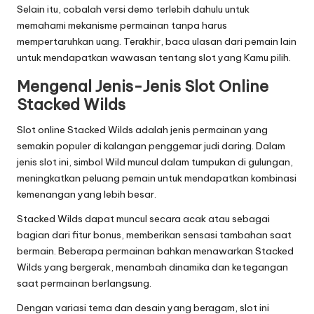
Selain itu, cobalah versi demo terlebih dahulu untuk
memahami mekanisme permainan tanpa harus
mempertaruhkan uang. Terakhir, baca ulasan dari pemain lain
untuk mendapatkan wawasan tentang slot yang Kamu pilih.
Mengenal Jenis-Jenis Slot Online
Stacked Wilds
Slot online Stacked Wilds adalah jenis permainan yang
semakin populer di kalangan penggemar judi daring. Dalam
jenis slot ini, simbol Wild muncul dalam tumpukan di gulungan,
meningkatkan peluang pemain untuk mendapatkan kombinasi
kemenangan yang lebih besar.
Stacked Wilds dapat muncul secara acak atau sebagai
bagian dari fitur bonus, memberikan sensasi tambahan saat
bermain. Beberapa permainan bahkan menawarkan Stacked
Wilds yang bergerak, menambah dinamika dan ketegangan
saat permainan berlangsung.
Dengan variasi tema dan desain yang beragam, slot ini