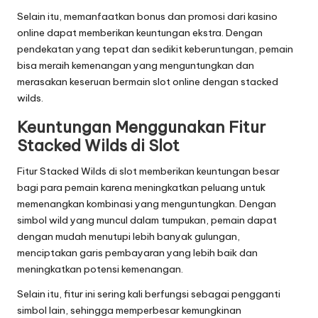
Selain itu, memanfaatkan bonus dan promosi dari kasino
online dapat memberikan keuntungan ekstra. Dengan
pendekatan yang tepat dan sedikit keberuntungan, pemain
bisa meraih kemenangan yang menguntungkan dan
merasakan keseruan bermain slot online dengan stacked
wilds.
Keuntungan Menggunakan Fitur
Stacked Wilds di Slot
Fitur Stacked Wilds di slot memberikan keuntungan besar
bagi para pemain karena meningkatkan peluang untuk
memenangkan kombinasi yang menguntungkan. Dengan
simbol wild yang muncul dalam tumpukan, pemain dapat
dengan mudah menutupi lebih banyak gulungan,
menciptakan garis pembayaran yang lebih baik dan
meningkatkan potensi kemenangan.
Selain itu, fitur ini sering kali berfungsi sebagai pengganti
simbol lain, sehingga memperbesar kemungkinan