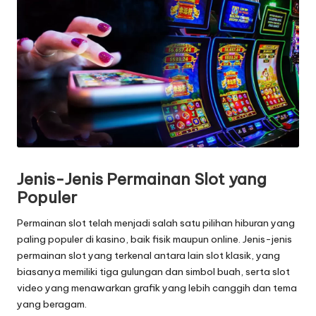
Jenis-Jenis Permainan Slot yang
Populer
Permainan
slot
telah menjadi salah satu pilihan hiburan yang
paling populer di kasino, baik fisik maupun online. Jenis-jenis
permainan slot yang terkenal antara lain slot klasik, yang
biasanya memiliki tiga gulungan dan simbol buah, serta slot
video yang menawarkan grafik yang lebih canggih dan tema
yang beragam.