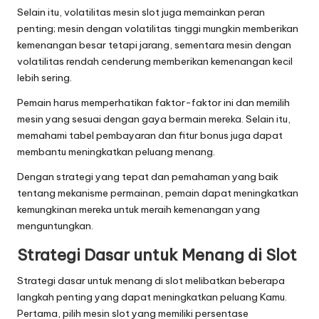
Selain itu, volatilitas mesin slot juga memainkan peran
penting; mesin dengan volatilitas tinggi mungkin memberikan
kemenangan besar tetapi jarang, sementara mesin dengan
volatilitas rendah cenderung memberikan kemenangan kecil
lebih sering.
Pemain harus memperhatikan faktor-faktor ini dan memilih
mesin yang sesuai dengan gaya bermain mereka. Selain itu,
memahami tabel pembayaran dan fitur bonus juga dapat
membantu meningkatkan peluang menang.
Dengan strategi yang tepat dan pemahaman yang baik
tentang mekanisme permainan, pemain dapat meningkatkan
kemungkinan mereka untuk meraih kemenangan yang
menguntungkan.
Strategi Dasar untuk Menang di Slot
Strategi dasar untuk menang di slot melibatkan beberapa
langkah penting yang dapat meningkatkan peluang Kamu.
Pertama, pilih mesin slot yang memiliki persentase