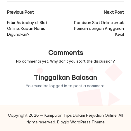
Post
Previous Post
Next Post
navigation
Fitur Autoplay di Slot
Panduan Slot Online untuk
Online: Kapan Harus
Pemain dengan Anggaran
Digunakan?
Kecil
Comments
No comments yet. Why don’t you start the discussion?
Tinggalkan Balasan
You must be
logged in
to post a comment.
Copyright 2026 — Kumpulan Tips Dalam Perjudian Online. All
rights reserved.
Bloglo WordPress Theme