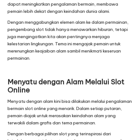
dapat meningkatkan pengalaman bermain, membawa
pemain lebih dekat dengan keindahan dunia alami.
Dengan menggabungkan elemen alam ke dalam permainan,
pengembang slot tidak hanya menawarkan hiburan, tetapi
juga mengingatkan kita akan pentingnya menjaga
kelestarian lingkungan. Tema ini mengajak pemain untuk
merenungkan keajaiban alam sambil menikmati keseruan
permainan.
Menyatu dengan Alam Melalui Slot
Online
Menyatu dengan alam kini bisa dilakukan melalui pengalaman
bermain slot online yang menarik. Dalam setiap putaran,
pemain diajak untuk merasakan keindahan alam yang
terwakili dalam grafis dan tema permainan.
Dengan berbagai pilihan slot yang terinspirasi dari