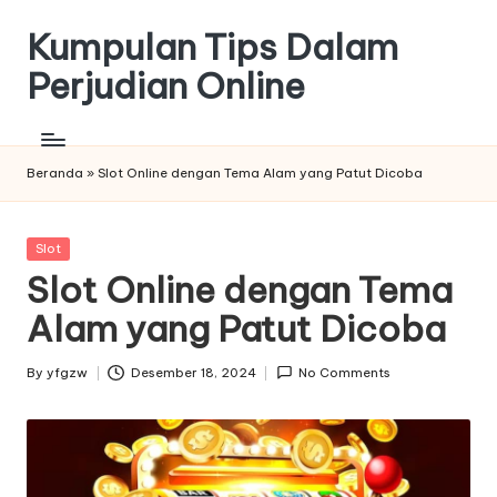
Kumpulan Tips Dalam
Skip
to
Perjudian Online
content
Beranda
»
Slot Online dengan Tema Alam yang Patut Dicoba
Posted
Slot
in
Slot Online dengan Tema
Alam yang Patut Dicoba
By
yfgzw
Desember 18, 2024
No Comments
Posted
by